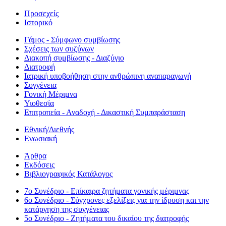
Προσεχείς
Ιστορικό
Γάμος - Σύμφωνο συμβίωσης
Σχέσεις των συζύγων
Διακοπή συμβίωσης - Διαζύγιο
Διατροφή
Ιατρική υποβοήθηση στην ανθρώπινη αναπαραγωγή
Συγγένεια
Γονική Μέριμνα
Υιοθεσία
Επιτροπεία - Αναδοχή - Δικαστική Συμπαράσταση
Εθνική/Διεθνής
Ενωσιακή
Άρθρα
Εκδόσεις
Βιβλιογραφικός Κατάλογος
7ο Συνέδριο - Επίκαιρα ζητήματα γονικής μέριμνας
6ο Συνέδριο - Σύγχρονες εξελίξεις για την ίδρυση και την
κατάργηση της συγγένειας
5ο Συνέδριο - Ζητήματα του δικαίου της διατροφής