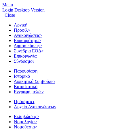
Menu
Login
Desktop Version
Close
Αρχική
Προφίλ
>
Ανακοινώσεις
>
Επικαιρότητα
>
Δημοσιεύσεις
>
Συνέδρια ΕΟΔ
>
Επικοινωνία
Σύνδεσμοι
Παρουσίαση
Ιστορικό
Διοικητικό Συμβούλιο
Καταστατικό
Εγγραφή μελών
Πρόσφατες
Αρχείο Ανακοινώσεων
Εκδηλώσεις
>
Νομολογία
>
Νομοθεσία
>