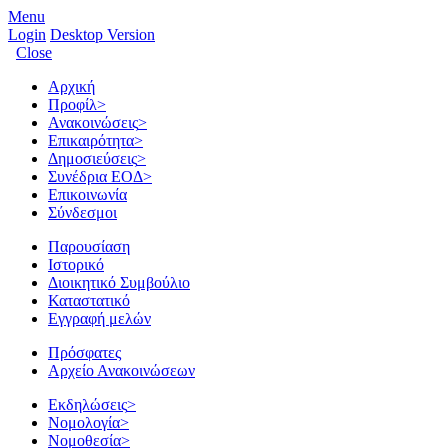
Menu
Login
Desktop Version
Close
Αρχική
Προφίλ
>
Ανακοινώσεις
>
Επικαιρότητα
>
Δημοσιεύσεις
>
Συνέδρια ΕΟΔ
>
Επικοινωνία
Σύνδεσμοι
Παρουσίαση
Ιστορικό
Διοικητικό Συμβούλιο
Καταστατικό
Εγγραφή μελών
Πρόσφατες
Αρχείο Ανακοινώσεων
Εκδηλώσεις
>
Νομολογία
>
Νομοθεσία
>