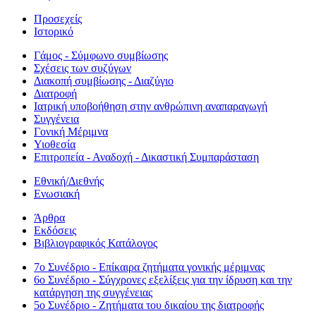
Προσεχείς
Ιστορικό
Γάμος - Σύμφωνο συμβίωσης
Σχέσεις των συζύγων
Διακοπή συμβίωσης - Διαζύγιο
Διατροφή
Ιατρική υποβοήθηση στην ανθρώπινη αναπαραγωγή
Συγγένεια
Γονική Μέριμνα
Υιοθεσία
Επιτροπεία - Αναδοχή - Δικαστική Συμπαράσταση
Εθνική/Διεθνής
Ενωσιακή
Άρθρα
Εκδόσεις
Βιβλιογραφικός Κατάλογος
7ο Συνέδριο - Επίκαιρα ζητήματα γονικής μέριμνας
6ο Συνέδριο - Σύγχρονες εξελίξεις για την ίδρυση και την
κατάργηση της συγγένειας
5ο Συνέδριο - Ζητήματα του δικαίου της διατροφής