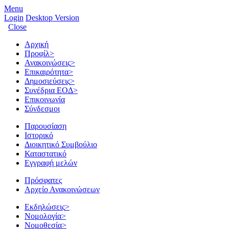
Menu
Login
Desktop Version
Close
Αρχική
Προφίλ
>
Ανακοινώσεις
>
Επικαιρότητα
>
Δημοσιεύσεις
>
Συνέδρια ΕΟΔ
>
Επικοινωνία
Σύνδεσμοι
Παρουσίαση
Ιστορικό
Διοικητικό Συμβούλιο
Καταστατικό
Εγγραφή μελών
Πρόσφατες
Αρχείο Ανακοινώσεων
Εκδηλώσεις
>
Νομολογία
>
Νομοθεσία
>