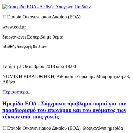
Η Εταιρία Οικογενειακού Δικαίου (ΕΟΔ)
www.eod.gr
διοργανώνει Εσπερίδα με θέμα:
«
Διεθνής Απαγωγή Παιδιών
»
Τετάρτη 3 Οκτωβρίου 2018 ώρα 18.00
ΝΟΜΙΚΗ ΒΙΒΛΙΟΘΗΚΗ, Αίθουσα
Ευρώπη
, Μαυρομιχάλη 23,
«
»
Αθήνα
Περισσότερα...
Ημερίδα ΕΟΔ - Σύγχρονοι προβληματισμοί για τον
προσδιορισμό του επωνύμου και του ονόματος των
τέκνων από τους γονείς
Η Εταιρία Οικογενειακού Δικαίου (ΕΟΔ) διοργανώνει ημερίδα