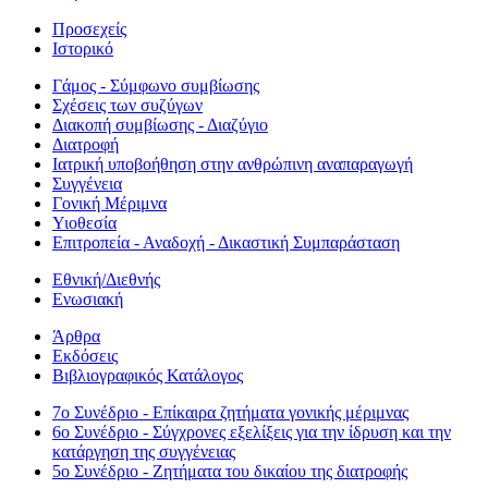
Προσεχείς
Ιστορικό
Γάμος - Σύμφωνο συμβίωσης
Σχέσεις των συζύγων
Διακοπή συμβίωσης - Διαζύγιο
Διατροφή
Ιατρική υποβοήθηση στην ανθρώπινη αναπαραγωγή
Συγγένεια
Γονική Μέριμνα
Υιοθεσία
Επιτροπεία - Αναδοχή - Δικαστική Συμπαράσταση
Εθνική/Διεθνής
Ενωσιακή
Άρθρα
Εκδόσεις
Βιβλιογραφικός Κατάλογος
7ο Συνέδριο - Επίκαιρα ζητήματα γονικής μέριμνας
6ο Συνέδριο - Σύγχρονες εξελίξεις για την ίδρυση και την
κατάργηση της συγγένειας
5ο Συνέδριο - Ζητήματα του δικαίου της διατροφής